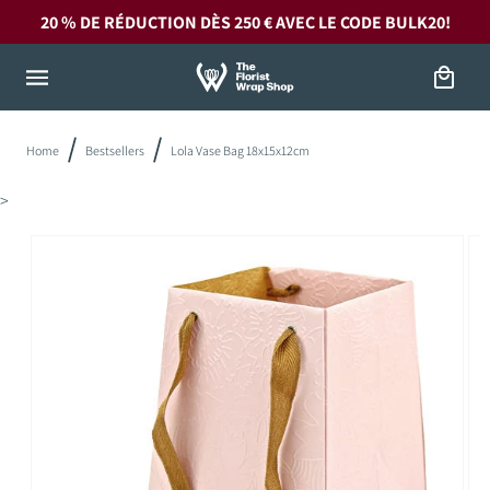
et
20 % DE RÉDUCTION DÈS 250 € AVEC LE CODE
BULK20!
passer
au
contenu
Panier
Home
Bestsellers
Lola Vase Bag 18x15x12cm
>
Passer aux
informations
produits