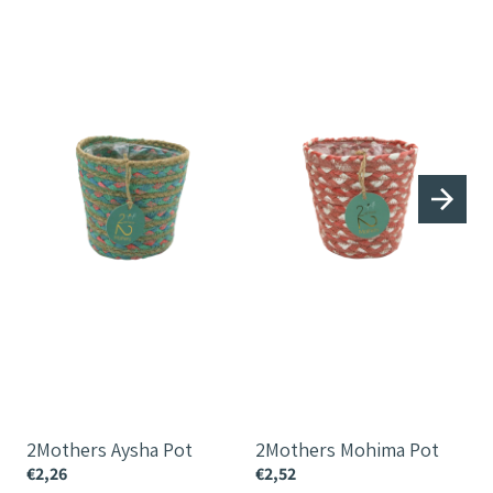
Aysha
Mohima
Pot
Pot
P
2Mothers Aysha Pot
2Mothers Mohima Pot
€2,26
€2,52
€