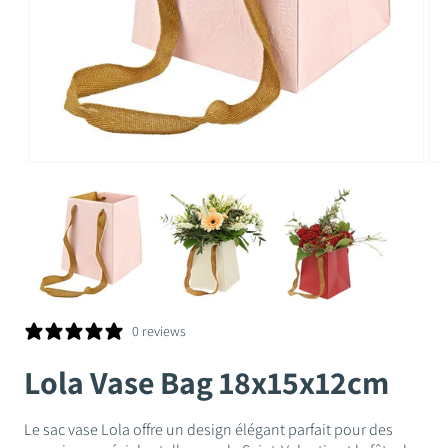
Ouvrir
Ouv
le
le
média
mé
1
3
dans
da
une
un
fenêtre
fen
modale
mo
0 reviews
Lola Vase Bag 18x15x12cm
Le sac vase Lola offre un design élégant parfait pour des