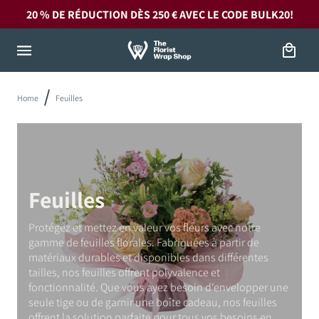
et
20 % DE RÉDUCTION DÈS 250 € AVEC LE CODE
BULK20!
passer
au
contenu
Panier
Home
Feuilles
Feuilles
Protégez et mettez en valeur vos fleurs avec notre
gamme de feuilles florales. Fabriquées à partir de
matériaux durables et disponibles dans différentes
tailles, nos feuilles offrent polyvalence et
fonctionnalité. Que vous ayez besoin d'envelopper une
seule tige ou de garnir une boîte cadeau, nos feuilles
offrent la solution parfaite pour tous vos besoins en