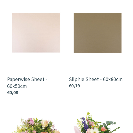
Sheet
Sheet
-
-
60x50cm
60x80cm
Paperwise Sheet -
Silphie Sheet - 60x80cm
60x50cm
€0,19
€0,08
Lola
Spider
Sheet
Sheet
73cm
Octagonal