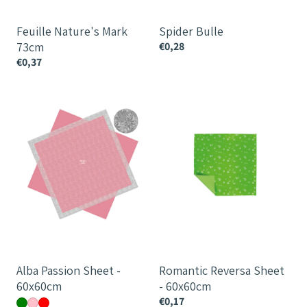
Feuille Nature's Mark
Spider Bulle
73cm
€0,28
€0,37
Alba
Romantic
Passion
Reversa
Sheet
Sheet
-
-
60x60cm
60x60cm
Alba Passion Sheet -
Romantic Reversa Sheet
60x60cm
- 60x60cm
€0,17