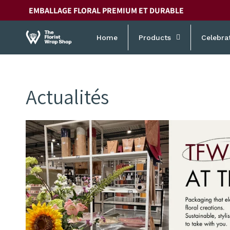
et
EMBALLAGE FLORAL PREMIUM ET DURABLE
passer
au
contenu
Home
Products
Celebra
Actualités