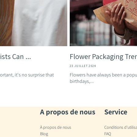
sts Can ...
Flower Packaging Tre
23 JUILLET 2024
rtant, it's no surprise that
Flowers have always been a popula
birthdays,...
A propos de nous
Service
À propos de nous
Conditions d'utilis
Blog
FAQ