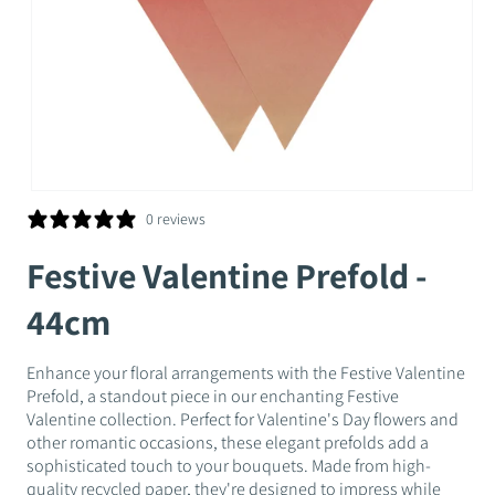
Ouvrir
le
0 reviews
média
1
Festive Valentine Prefold -
dans
une
fenêtre
44cm
modale
Enhance your floral arrangements with the Festive Valentine
Prefold, a standout piece in our enchanting Festive
Valentine collection. Perfect for Valentine's Day flowers and
other romantic occasions, these elegant prefolds add a
sophisticated touch to your bouquets. Made from high-
quality recycled paper, they're designed to impress while