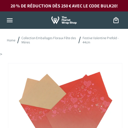
et
20 % DE RÉDUCTION DÈS 250 € AVEC LE CODE
BULK20!
passer
au
contenu
Panier
Collection Emballages Floraux Fête des
Festive Valentine Prefold -
Home
Mères
44cm
>
Passer aux
informations
produits