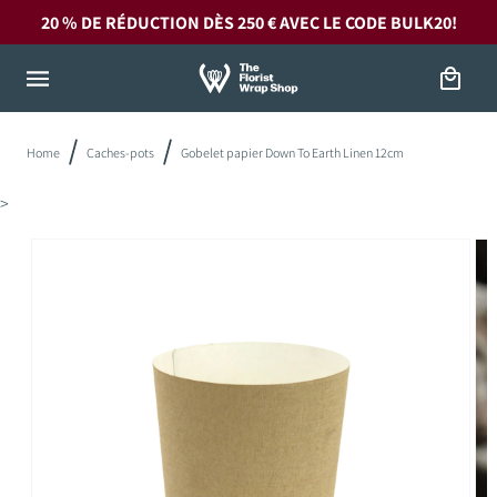
et
20 % DE RÉDUCTION DÈS 250 € AVEC LE CODE
BULK20!
passer
au
contenu
Panier
Home
Caches-pots
Gobelet papier Down To Earth Linen 12cm
>
Passer aux
informations
produits