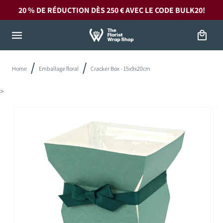
et
20 % DE RÉDUCTION DÈS 250 € AVEC LE CODE
BULK20!
passer
au
contenu
Panier
Home
Emballage floral
Cracker Box - 15x9x20cm
>
Passer aux
informations
produits