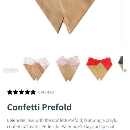
Ouvrir
Ouv
le
le
média
mé
1
2
dans
da
une
un
fenêtre
fen
modale
mo
0 reviews
Confetti Prefold
Celebrate love with the Confetti Prefold, featuring a playful
confetti of hearts. Perfect for Valentine's Day and special