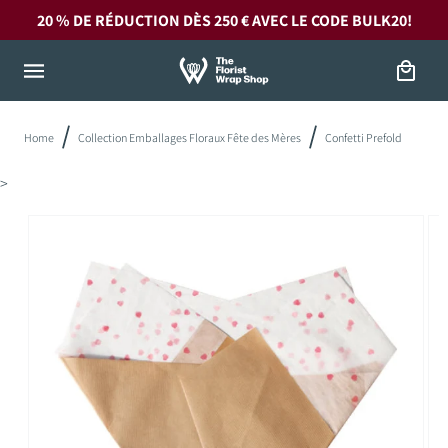
et
20 % DE RÉDUCTION DÈS 250 € AVEC LE CODE
BULK20!
passer
au
contenu
Panier
Home
Collection Emballages Floraux Fête des Mères
Confetti Prefold
>
Passer aux
informations
produits