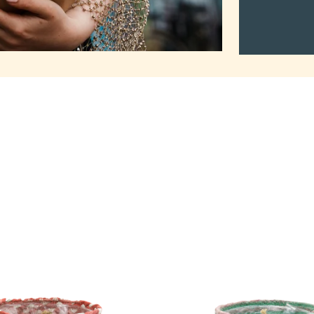
2Mothers
Tuma
Pot