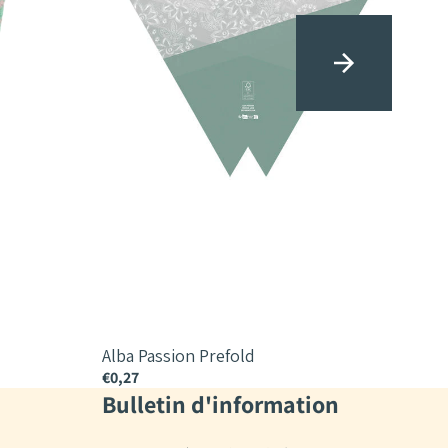
Alba Passion Prefold
Alba
€0,27
€0,2
Bulletin d'information