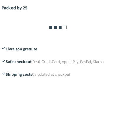
Packed by 25
■ ■ ■ □
Livraison gratuite
Safe checkout
iDeal, CreditCard, Apple Pay, PayPal, Klarna
Shipping costs
Calculated at checkout