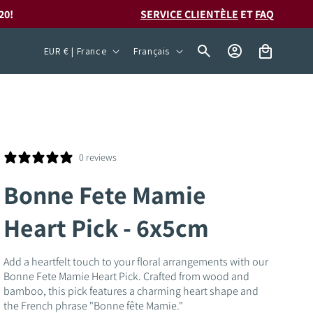
20!
SERVICE CLIENTÈLE
ET
FAQ
P
L
Connexion
Panier
EUR € | France
Français
a
a
y
n
s
g
/
u
r
e
0 reviews
é
Bonne Fete Mamie
g
Heart Pick - 6x5cm
i
o
Add a heartfelt touch to your floral arrangements with our
n
Bonne Fete Mamie Heart Pick. Crafted from wood and
bamboo, this pick features a charming heart shape and
the French phrase "Bonne fête Mamie."