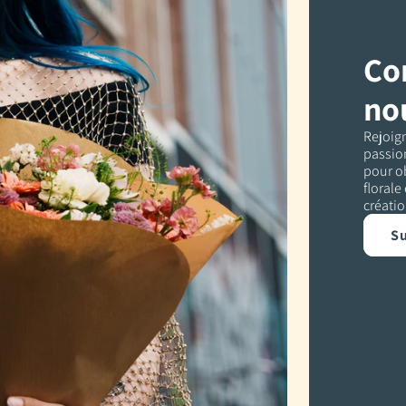
Co
no
Rejoig
passion
pour ob
florale
créatio
Su