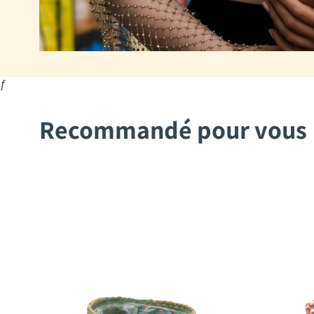
ƒ
Recommandé pour vous
2Mothers
2Mothers
Aysha
Mohima
Pot
Pot