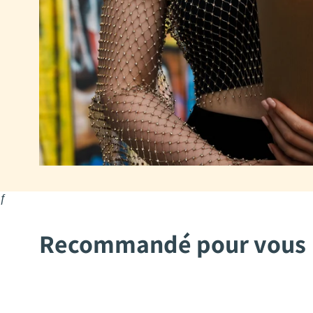
ƒ
Recommandé pour vous
2Mothers
2Mothers
Aysha
Mohima