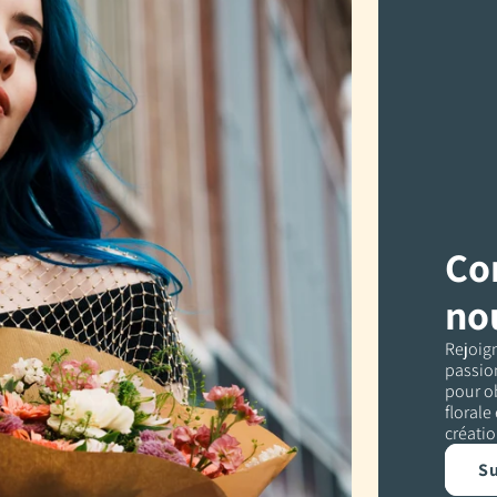
Co
no
Rejoig
passion
pour ob
florale
créatio
Su