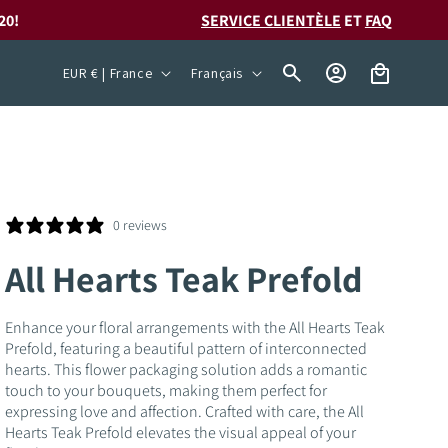
20!
SERVICE CLIENTÈLE
ET
FAQ
P
L
Connexion
Panier
EUR € | France
Français
a
a
y
n
s
g
/
u
r
e
0 reviews
é
All Hearts Teak Prefold
g
i
Enhance your floral arrangements with the All Hearts Teak
Prefold, featuring a beautiful pattern of interconnected
o
hearts. This flower packaging solution adds a romantic
n
touch to your bouquets, making them perfect for
expressing love and affection. Crafted with care, the All
Hearts Teak Prefold elevates the visual appeal of your