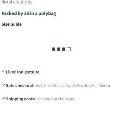
floral creations.
Packed by 25 in a polybag
Size Guide
■ ■ ■ □
Livraison gratuite
Safe checkout
iDeal, CreditCard, Apple Pay, PayPal, Klarna
Shipping costs
Calculated at checkout