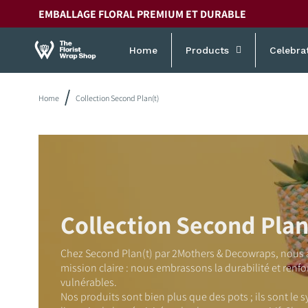
et
EMBALLAGE FLORAL PREMIUM ET DURABLE
passer
au
contenu
Home
Products
Celebra
Home
Collection Second Plan(t)
Collection Second Plan
Chez Second Plan(t) par 2Mothers & Decowraps, nous
mission claire : nous embrassons la durabilité et renf
vulnérables.
Nos produits sont bien plus que des pots ; ils sont le