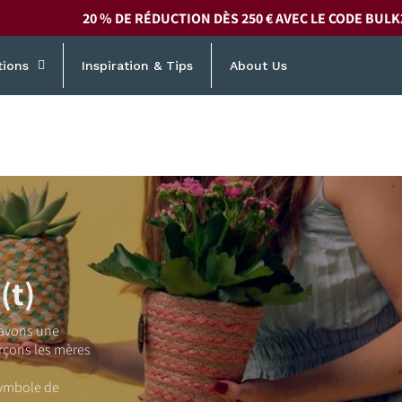
20 % DE RÉDUCTION DÈS 250 € AVEC LE CODE
BULK
tions
Inspiration & Tips
About Us
(t)
 avons une
orçons les mères
 symbole de