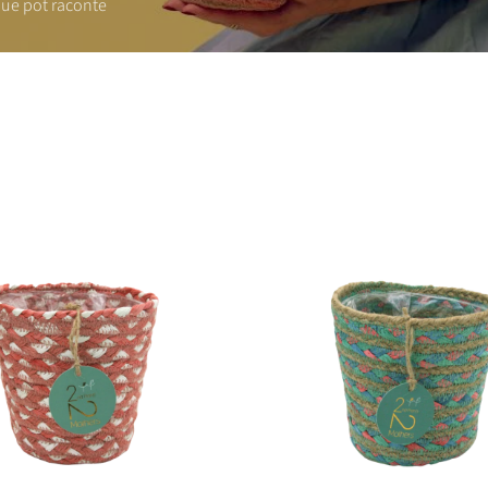
aque pot raconte
2Mothers
Aysha
Pot