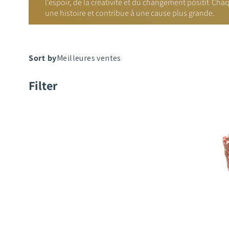
l'espoir, de la créativité et du changement positif. Ch
une histoire et contribue à une cause plus grande.
2Mothers
Filter
Mohima
Pot