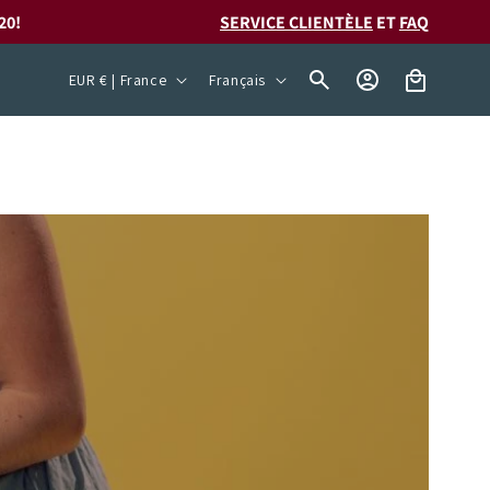
20!
SERVICE CLIENTÈLE
ET
FAQ
P
L
Connexion
Panier
EUR € | France
Français
a
a
y
n
s
g
/
u
r
e
é
g
i
o
n